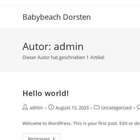
Zum
Inhalt
Babybeach Dorsten
springen
Autor:
admin
Dieser Autor hat geschrieben 1 Artikel
Hello world!
Beitrags-
Beitrag
Beitrags-
B
admin
August 15, 2023
Uncategorized
Autor:
veröffentlicht:
Kategorie:
K
Welcome to WordPress. This is your first post. Edit or dele
Hello
Weiterlesen