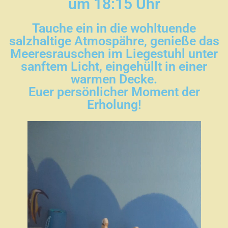
um 18:15 Uhr
Tauche ein in die wohltuende
salzhaltige Atmospähre, genieße das
Meeresrauschen im Liegestuhl unter
sanftem Licht, eingehüllt in einer
warmen Decke.
Euer persönlicher Moment der
Erholung!